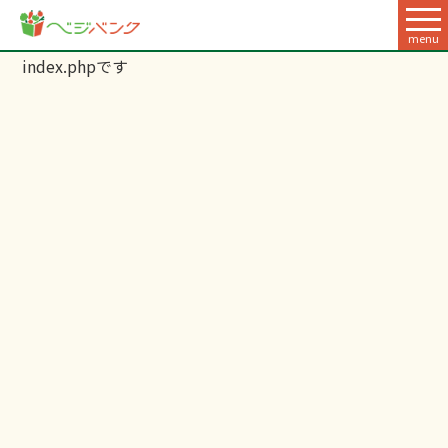
menu
index.phpです